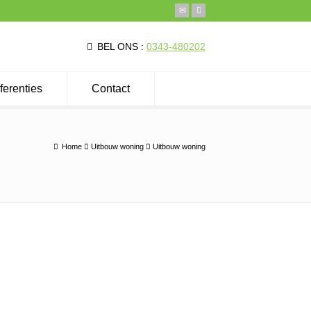
BEL ONS :
0343-480202
ferenties
Contact
Home
Uitbouw woning
Uitbouw woning
Direct contact
Uw naam (*)