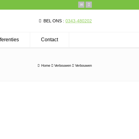
BEL ONS :
0343-480202
ferenties
Contact
Home
Verbouwen
Verbouwen
Direct contact
Uw naam (*)
Uw email (*)