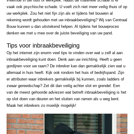
vreemde in uw huis of werkplek. Naast de materiële schade is er
vaak ook psychische schade. U voelt zich niet meer veilig thuis of op
uw werkplek. Zou het niet fijn zijn als er tijdens het bouwen al
rekening wordt gehouden met uw inbraakbeveiliging? Wij van Centraal
Bouw kunnen u dan uitstekend helpen. Al tijdens het bouwproces
denken we met u mee over de juiste beveiliging van uw pand.
Tips voor inbraakbeveiliging
Op het internet zijn enorm veel tips te vinden over wat u zelf al aan
inbraakbeveiliging kunt doen. Denk aan uw inrichting. Heeft u geen
gordijnen voor uw raam? De inbreker kan dan gemakkelijk zien wat u
allemaal in huis heeft. Kijk ook rondom het huis of bedrijfspand. Zijn
er attributen waar inbrekers gemakkelijk bij kunnen, zoals ladders of
zwaar gereedschap? Zet dit dan veilig achter slot en grendel. Een
van de meest gehoorde adviezen wat betreft inbraakbeveiliging is het
op slot doen van deuren en het sluiten van ramen als u weg bent.
Maak het inbrekers zo moeilijk mogelijk!